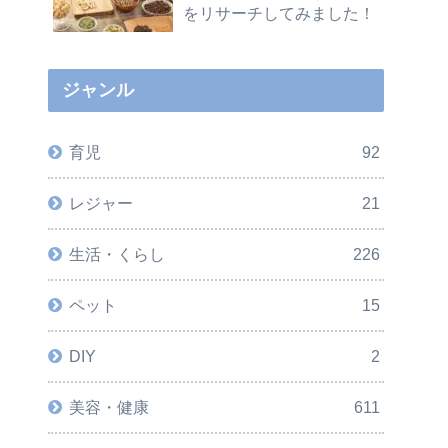
をリサーチしてみました！
ジャンル
育児
92
レジャー
21
生活・くらし
226
ペット
15
DIY
2
美容・健康
611