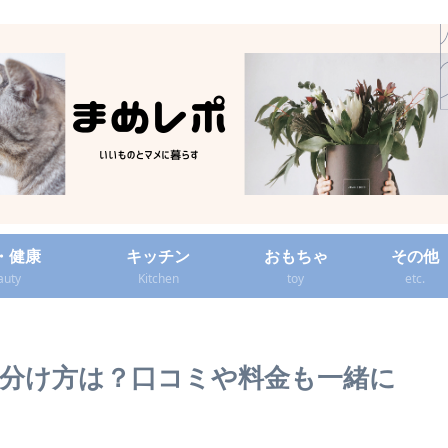
・健康
キッチン
おもちゃ
その他
auty
Kitchen
toy
etc.
分け方は？口コミや料金も一緒に