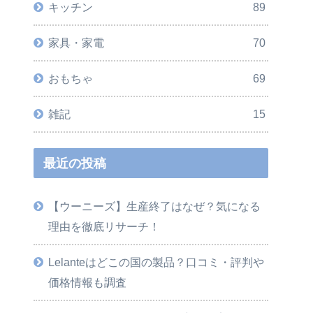
キッチン
89
家具・家電
70
おもちゃ
69
雑記
15
最近の投稿
【ウーニーズ】生産終了はなぜ？気になる
理由を徹底リサーチ！
Lelanteはどこの国の製品？口コミ・評判や
価格情報も調査