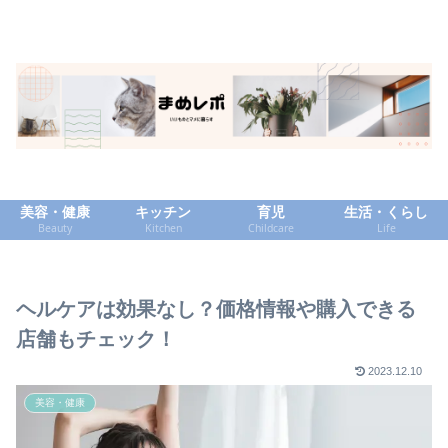
美容・健康
キッチン
育児
生活・くらし
Beauty
Kitchen
Childcare
Life
ヘルケアは効果なし？価格情報や購入できる
店舗もチェック！
2023.12.10
美容・健康