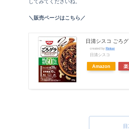
してみてくださいね。
＼販売ページはこちら／
日清シスコ ごろグラ
created by
Rinker
日清シスコ
Amazon
楽
目