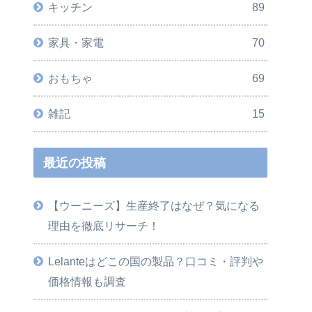
キッチン
89
家具・家電
70
おもちゃ
69
雑記
15
最近の投稿
【ウーニーズ】生産終了はなぜ？気になる
理由を徹底リサーチ！
Lelanteはどこの国の製品？口コミ・評判や
価格情報も調査