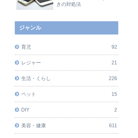
きの対処法
ジャンル
育児
92
レジャー
21
生活・くらし
226
ペット
15
DIY
2
美容・健康
611