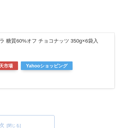
 糖質60%オフ チョコナッツ 350g×6袋入
天市場
Yahooショッピング
次