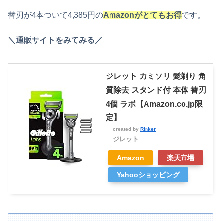
替刃が4本ついて4,385円の
Amazonがとてもお得
です。
＼通販サイトをみてみる／
ジレット カミソリ 髭剃り 角
質除去 スタンド付 本体 替刃
4個 ラボ【Amazon.co.jp限
定】
created by
Rinker
ジレット
Amazon
楽天市場
Yahooショッピング