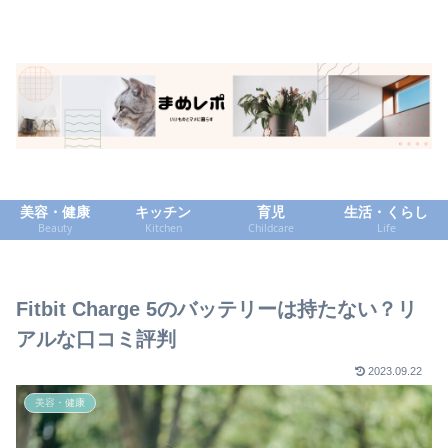
美容・健康
キッチン
育児
生活・くらし
Beauty
Kitchen
Childcare
Life
Fitbit Charge 5のバッテリーは持たない？リ
アルな口コミ評判
2023.09.22
美容・健康