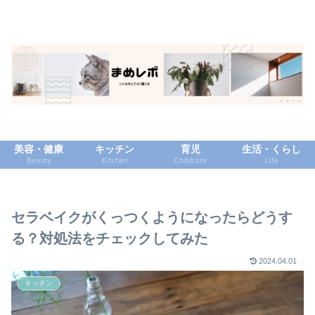
美容・健康
キッチン
育児
生活・くらし
Beauty
Kitchen
Childcare
Life
セラベイクがくっつくようになったらどうす
る？対処法をチェックしてみた
2024.04.01
キッチン