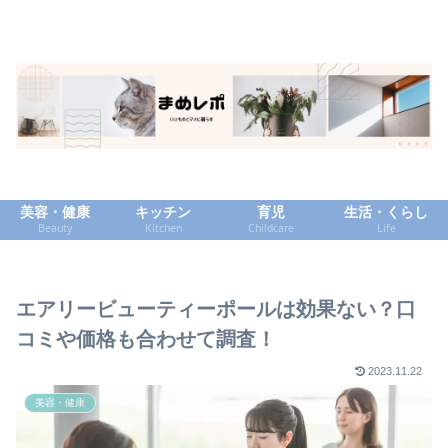
美容・健康
キッチン
育児
生活・くらし
Beauty
Kitchen
Childcare
Life
エアリービューティーポールは効果ない？口
コミや価格も合わせて調査！
2023.11.22
美容・健康