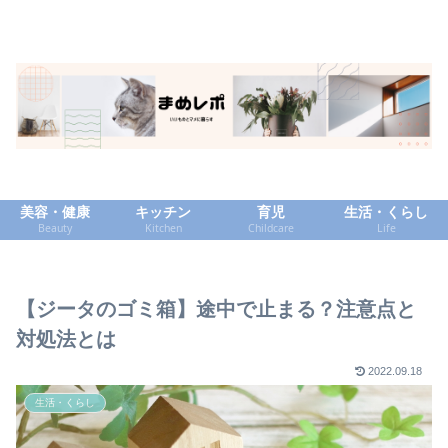
美容・健康
キッチン
育児
生活・くらし
Beauty
Kitchen
Childcare
Life
【ジータのゴミ箱】途中で止まる？注意点と
対処法とは
2022.09.18
生活・くらし