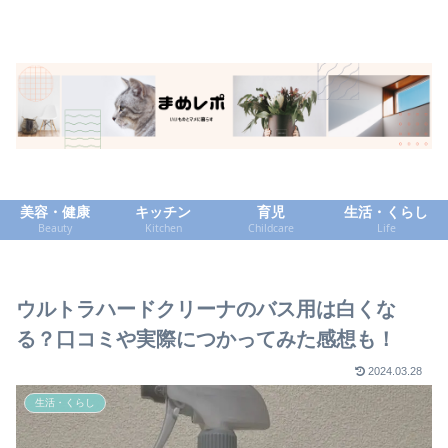
美容・健康
キッチン
育児
生活・くらし
Beauty
Kitchen
Childcare
Life
ウルトラハードクリーナのバス用は白くな
る？口コミや実際につかってみた感想も！
2024.03.28
生活・くらし