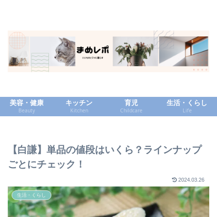
美容・健康
キッチン
育児
生活・くらし
Beauty
Kitchen
Childcare
Life
【白謙】単品の値段はいくら？ラインナップ
ごとにチェック！
2024.03.26
生活・くらし