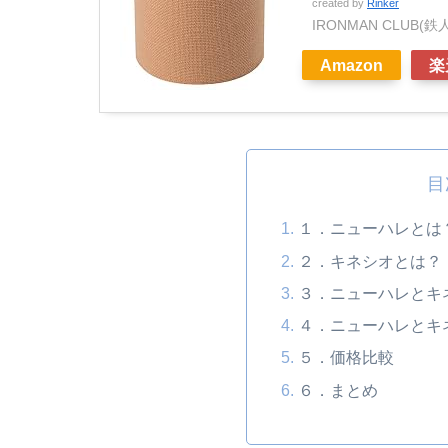
created by
Rinker
IRONMAN CLUB(
Amazon
楽
目
１．ニューハレとは
２．キネシオとは？
３．ニューハレとキ
４．ニューハレとキ
５．価格比較
６．まとめ