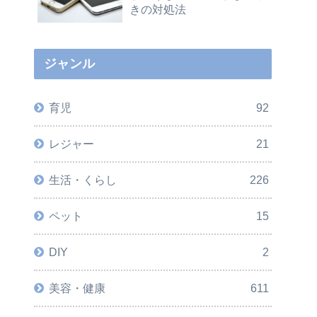
きの対処法
ジャンル
育児
92
レジャー
21
生活・くらし
226
ペット
15
DIY
2
美容・健康
611