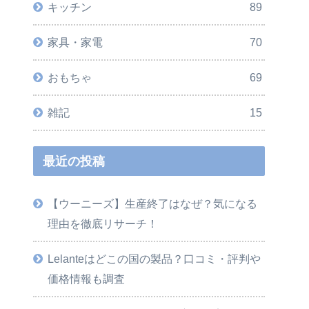
キッチン
89
家具・家電
70
おもちゃ
69
雑記
15
最近の投稿
【ウーニーズ】生産終了はなぜ？気になる
理由を徹底リサーチ！
Lelanteはどこの国の製品？口コミ・評判や
価格情報も調査