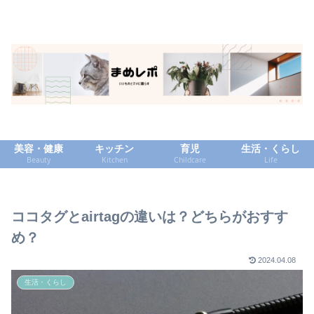
美容・健康
キッチン
育児
生活・くらし
Beauty
Kitchen
Childcare
Life
ココタグとairtagの違いは？どちらがおすす
め？
2024.04.08
生活・くらし