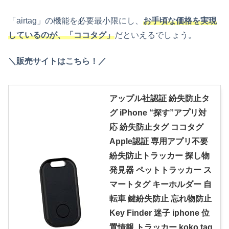
「airtag」の機能を必要最小限にし、
お手頃な価格を実現
しているのが、「ココタグ」
だといえるでしょう。
＼販売サイトはこちら！／
アップル社認証 紛失防止タ
グ iPhone “探す”アプリ対
応 紛失防止タグ ココタグ
Apple認証 専用アプリ不要
紛失防止トラッカー 探し物
発見器 ペットトラッカー ス
マートタグ キーホルダー 自
転車 鍵紛失防止 忘れ物防止
Key Finder 迷子 iphone 位
置情報 トラッカー koko tag