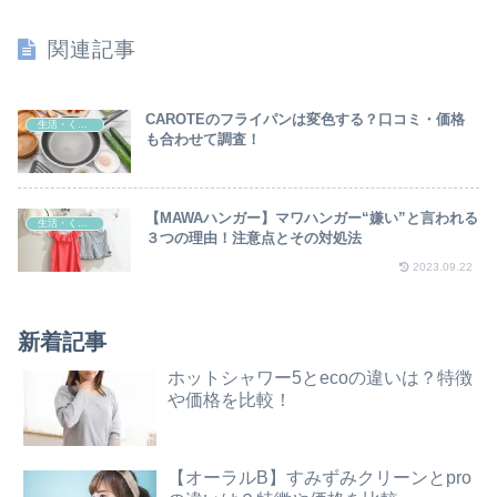
関連記事
CAROTEのフライパンは変色する？口コミ・価格
生活・くらし
も合わせて調査！
【MAWAハンガー】マワハンガー“嫌い”と言われる
生活・くらし
３つの理由！注意点とその対処法
2023.09.22
新着記事
ホットシャワー5とecoの違いは？特徴
や価格を比較！
【オーラルB】すみずみクリーンとpro