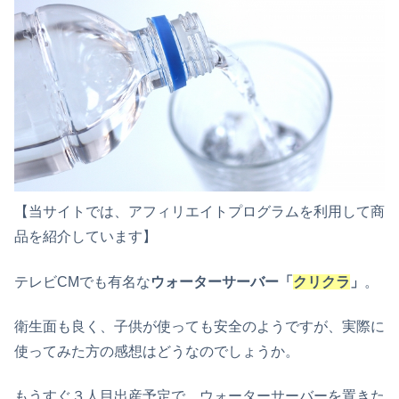
【当サイトでは、アフィリエイトプログラムを利用して商
品を紹介しています】
テレビCMでも有名な
ウォーターサーバー「
クリクラ
」
。
衛生面も良く、子供
が
使っても安全のようですが、実際に
使ってみた方の感想はどうなのでしょうか。
もうすぐ
３
人目出産予定
で、
ウォーターサーバー
を
置きた