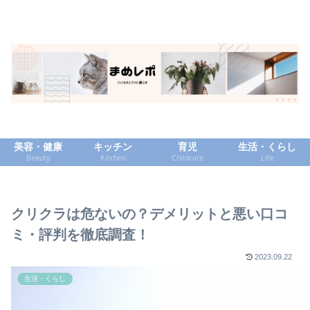
美容・健康
キッチン
育児
生活・くらし
Beauty
Kitchen
Childcare
Life
クリクラは危ないの？デメリットと悪い口コ
ミ・評判を徹底調査！
2023.09.22
生活・くらし