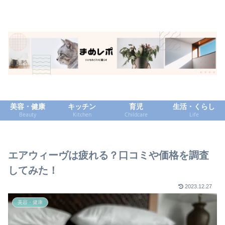
美容・健康
キッチン
育児
生活・くらし
Beauty
Kitchen
Childcare
Life
エアウィーヴは疲れる？口コミや価格を調査
してみた！
2023.12.27
美容・健康